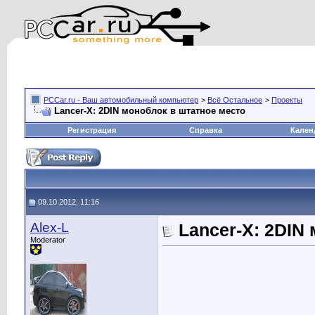
PCCar.ru - Ваш автомобильный компьютер
>
Всё Остальное
>
Проекты
Lancer-X: 2DIN моноблок в штатное место
Регистрация
Справка
Кален
09.10.2012, 11:16
Alex-L
Lancer-X: 2DIN
Moderator