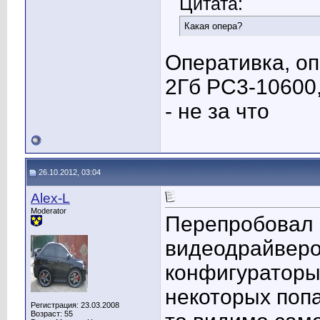
Цитата:
Какая опера?
Оперативка, оп
2Гб РС3-10600
- не за что
26.10.2012, 03:04
Alex-L
Moderator
Перепробовал 
видеодрайверов
конфигураторы
некоторых попа
Регистрация: 23.03.2008
Возраст: 55