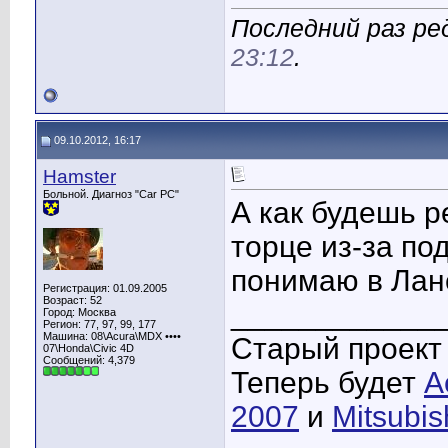
Последний раз ред
23:12
.
09.10.2012, 16:17
Hamster
Больной. Диагноз "Car PC"
А как будешь р
торце из-за п
понимаю в Лан
Регистрация: 01.09.2005
Возраст: 52
____________
Город: Москва
Регион: 77, 97, 99, 177
Машина: 08\Acura\MDX ••••
Старый проек
07\Honda\Civic 4D
Сообщений: 4,379
Теперь будет
A
2007
и
Mitsubis