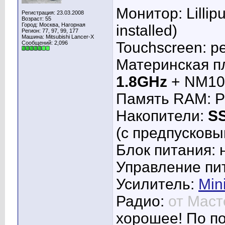
Монитор: Lilli
Регистрация: 23.03.2008
Возраст: 55
Город: Москва, Нагорная
installed)
Регион: 77, 97, 99, 177
Машина: Mitsubishi Lancer-X
Touchscreen: р
Сообщений: 2,096
Материнская пл
1.8GHz
+ NM10
Память RAM: 
Накопители:
S
(с предпусков
Блок питания: 
Управление пи
Усилитель:
Min
Радио:
от Маст
хорошее! По п