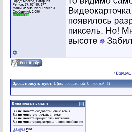
то видимо само
Город: Москва, Нагорная
Регион: 77, 97, 99, 177
Видеокарточка
Машина: Mitsubishi Lancer-X
Сообщений: 2,096
появилось раз
пиксель. Но! М
высоте
Забил
«
Предыдущ
Здесь присутствуют: 1
(пользователей: 0 , гостей: 1)
Ваши права в разделе
Вы
не можете
создавать новые темы
Вы
не можете
отвечать в темах
Вы
не можете
прикреплять вложения
Вы
не можете
редактировать свои сообщения
BB коды
Вкл.