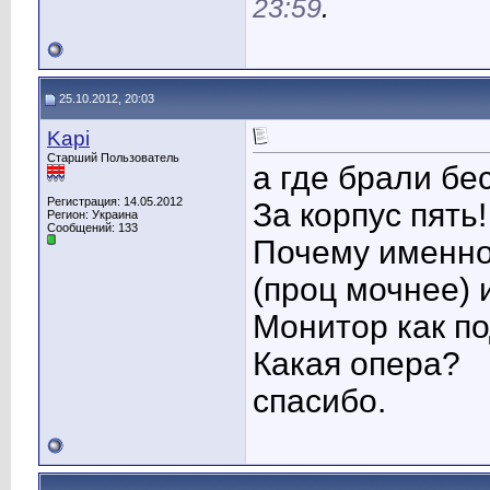
23:59
.
25.10.2012, 20:03
Kapi
Старший Пользователь
а где брали бе
Регистрация: 14.05.2012
За корпус пять
Регион: Украина
Сообщений: 133
Почему именно 
(проц мочнее) 
Монитор как п
Какая опера?
спасибо.