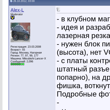
26.10.2012, 03:00
Alex-L
Moderator
- в клубном ма
- идея и разра
лазерная резк
- нужен блок п
Регистрация: 23.03.2008
Возраст: 55
(высота), нет 
Город: Москва, Нагорная
Регион: 77, 97, 99, 177
- с платы кон
Машина: Mitsubishi Lancer-X
Сообщений: 2,096
штатный разъе
попарно), на д
фишка, воткнут
Подробные фот
-