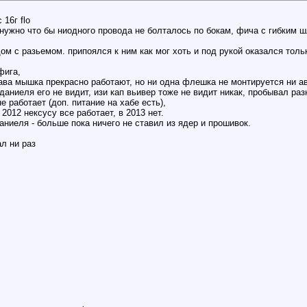
16г flo
 нужно что бы ниодного провода не болталось по бокам, фича с гибким 
м с разьемом. припоялся к ним как мог хоть и под рукой оказался тол
фига,
ава мышка прекрасно работают, но ни одна флешка не монтируется ни ав
 даниеля его не видит, изи кап вьивер тоже не видит никак, пробывал ра
 работает (доп. питание на хабе есть),
2012 нексусу все работает, в 2013 нет.
даниеля - больше пока ничего не ставил из ядер и прошивок.
л ни раз