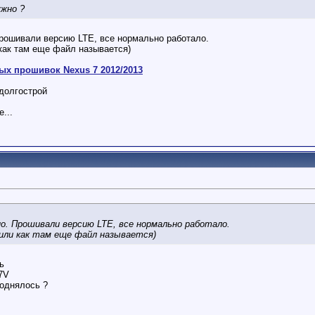
ужно ?
Прошивали версию LTE, все нормально работало.
и как там еще файл называется)
ых прошивок Nexus 7 2012/2013
долгострой
...
но. Прошивали версию LTE, все нормально работало.
(ну или как там еще файл называется)
ь
47V
поднялось ?