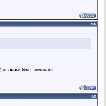
#
185
 (после первых 10мин. тестирования)
#
186