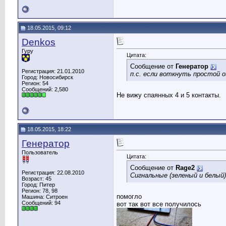
18.05.2015, 09:12
Denkos
Гуру
Цитата:
Сообщение от
Генератор
Регистрация: 21.01.2010
п.с. если воткнуть простой o
Город: Новосибирск
Регион: 54
Сообщений: 2,580
Не вижу спаянных 4 и 5 контакты.
18.05.2015, 18:22
Генератор
Пользователь
Цитата:
Сообщение от
Rage2
Регистрация: 22.08.2010
Сигнальные (зеленый и белый)
Возраст: 45
Город: Питер
Регион: 78, 98
помогло
Машина: Ситроен
Сообщений: 94
вот так вот все получилось