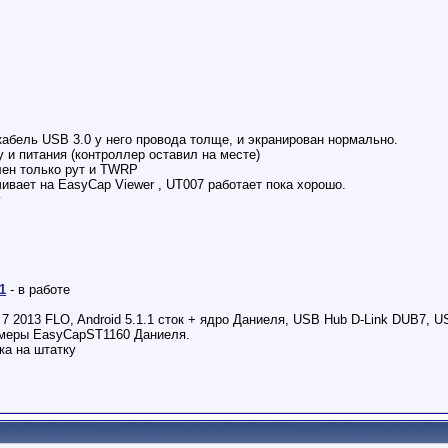
абель USB 3.0 у него провода толще, и экранирован нормально.
у и питания (контроллер оставил на месте)
лен только рут и TWRP
ивает на EasyCap Viewer , UT007 работает пока хорошо.
у
1
- в работе
 7 2013 FLO, Android 5.1.1 сток + ядро Даниеля, USB Hub D-Link DUB7, 
камеры EasyCapST1160 Даниеля.
ка на штатку