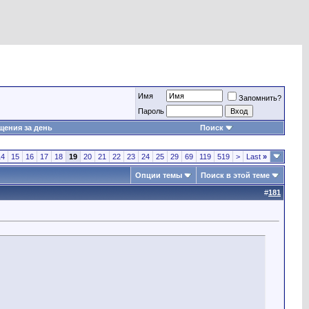
Имя
Запомнить?
Пароль
ения за день
Поиск
14
15
16
17
18
19
20
21
22
23
24
25
29
69
119
519
>
Last
»
Опции темы
Поиск в этой теме
#
181