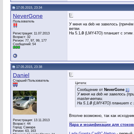
17.05.2015, 23:34
NeverGone
Пользователь
У меня на deb не завелось (причём 
ветви.
На 5.1
.0
(LMY47O) планшет с этим я
Регистрация: 11.07.2013
Возраст: 32
Регион: 77, 97, 99, 177
Сообщений: 54
17.05.2015, 23:38
Daniel
Старший Пользователь
Цитата:
Сообщение от
NeverGone
У меня на deb не завелось (пр
master-ветви.
На 5.1
.0
(LMY47O) планшет с э
Вполне возможно, так как исходнико
__________________
Регистрация: 13.11.2013
Возраст: 44
Ядра и модификации для стоков
Город: Самара
Регион: 63, 163
Lada Granta CarPC-Nettop
- первый 