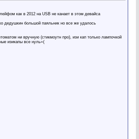
шлейфом как в 2012 на USB не канает в этом девайса
ько дедушкин большой паяльник но все же удалось
томатом ни вручную (стикмоутн про), изи кап только лампочкой
зные изикапы все нуль=(