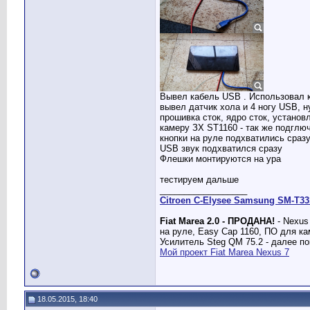
Вывел кабель USB . Использовал к
вывел датчик хола и 4 ногу USB, н
прошивка сток, ядро сток, установ
камеру ЗХ ST1160 - так же подглюч
кнопки на руле подхватились сраз
USB звук подхватился сразу
Флешки монтируются на ура
тестируем дальше
__________________
Citroen C-Elysee Samsung SM-T33
Fiat Marea 2.0 - ПРОДАНА!
- Nexus
на руле, Easy Cap 1160, ПО для 
Усилитель Steg QM 75.2 - далее по
Мой проект Fiat Marea Nexus 7
18.05.2015, 18:40