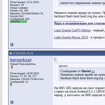
Регистрация: 13.11.2013
какое-то сакральное знание н
Возраст: 44
Город: Самара
Регион: 63, 163
Никакого знания вроде не нужно. 
Машина: Hyundai Elantra J4,
fastboot flash boot boot.img (ну ил
Suzuki SX4
Сообщений: 632
__________________
Ядра и модификации для стоков
Lada Granta CarPC-Nettop
- первый 
Lada Granta Nexus 2013
- в процессе
17.05.2015, 23:15
berserkser
Новый Пользователь
Цитата:
Сообщение от
Daniel
Регистрация: 19.06.2012
Никакого знания вроде не нуж
Регион: 77, 97, 99, 177
fastboot flash boot boot.img 
Машина: Citroen C4 Aircross
Сообщений: 21
На WiFi 32G версии не смог поднят
ставил на stock Android 5.1.1 LMY
народ, у кого-нить на WiFi версии 