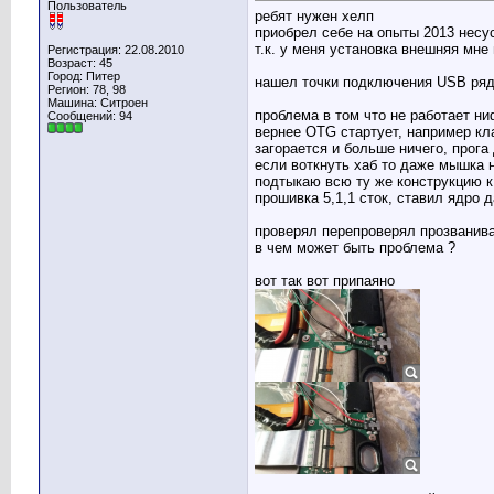
Пользователь
ребят нужен хелп
приобрел себе на опыты 2013 несус 
т.к. у меня установка внешняя мне
Регистрация: 22.08.2010
Возраст: 45
Город: Питер
нашел точки подключения USB рядо
Регион: 78, 98
Машина: Ситроен
проблема в том что не работает ни
Сообщений: 94
вернее OTG стартует, например кл
загорается и больше ничего, прога
если воткнуть хаб то даже мышка не
подтыкаю всю ту же конструкцию к 
прошивка 5,1,1 сток, ставил ядро 
проверял перепроверял прозванива
в чем может быть проблема ?
вот так вот припаяно