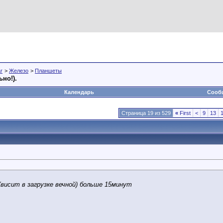
r
>
Железо
>
Планшеты
ьно!).
Календарь
Сообщ
Страница 19 из 529
«
First
<
9
13
(висит в загрузке вечной) больше 15минут