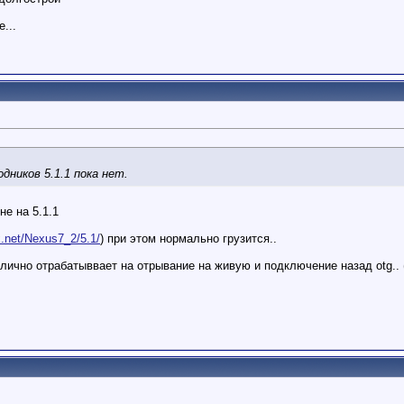
...
дников 5.1.1 пока нет.
не на 5.1.1
nx.net/Nexus7_2/5.1/
) при этом нормально грузится..
тлично отрабатыввает на отрывание на живую и подключение назад otg..