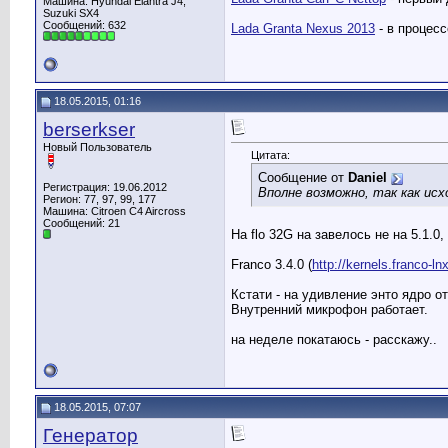
Машина: Hyundai Elantra J4,
Suzuki SX4
Сообщений: 632
Lada Granta Nexus 2013
- в процессе
18.05.2015, 01:16
berserkser
Новый Пользователь
Цитата:
Сообщение от
Daniel
Регистрация: 19.06.2012
Вполне возможно, так как исхо
Регион: 77, 97, 99, 177
Машина: Citroen C4 Aircross
Сообщений: 21
На flo 32G на завелось не на 5.1.0, 
Franco 3.4.0 (
http://kernels.franco-l
Кстати - на удивление энто ядро о
Внутренний микрофон работает.
на неделе покатаюсь - расскажу..
18.05.2015, 07:07
Генератор