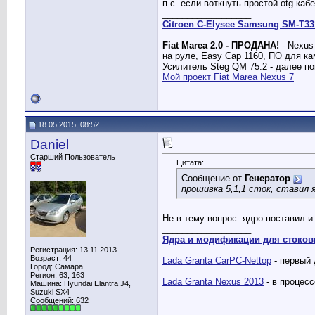
п.с. если воткнуть простой otg кабе
__________________
Citroen C-Elysee Samsung SM-T33
Fiat Marea 2.0 - ПРОДАНА!
- Nexus
на руле, Easy Cap 1160, ПО для 
Усилитель Steg QM 75.2 - далее по
Мой проект Fiat Marea Nexus 7
18.05.2015, 08:52
Daniel
Старший Пользователь
Цитата:
Сообщение от
Генератор
прошивка 5,1,1 сток, ставил я
Не в тему вопрос: ядро поставил и
__________________
Ядра и модификации для стоков
Регистрация: 13.11.2013
Возраст: 44
Lada Granta CarPC-Nettop
- первый 
Город: Самара
Регион: 63, 163
Lada Granta Nexus 2013
- в процессе
Машина: Hyundai Elantra J4,
Suzuki SX4
Сообщений: 632