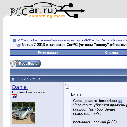
PCCar.ru - Ваш автомобильный компьютер
>
MP3Car ТехИнфа
>
AndroidCa
Nexus 7 2013 в качестве CarPC (читаем "шапку" обязател
Регистрация
Справка
17.05.2015, 21:53
Daniel
Старший Пользователь
Цитата:
Сообщение от
berserkser
Чего-то не удается пролить 
fastboot flash boot делал
nexus root toolkit
bootloader - свежий (4.05)