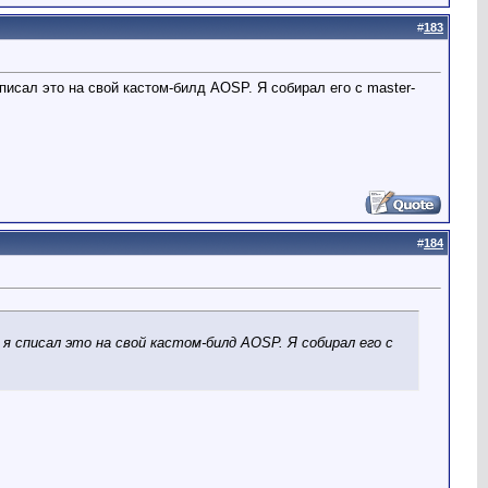
#
183
 списал это на свой кастом-билд AOSP. Я собирал его с master-
#
184
но я списал это на свой кастом-билд AOSP. Я собирал его с