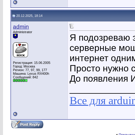
20.12.2025, 18:14
admin
Administrator
Я подозреваю э
серверные мощ
интернет одним
Регистрация: 15.06.2005
Просто нужно с
Город: Москва
Регион: 77, 97, 99, 177
Машина: Lexus RX400h
До появления 
Сообщений: 842
____________
Все для ardui
«
Предыдущ