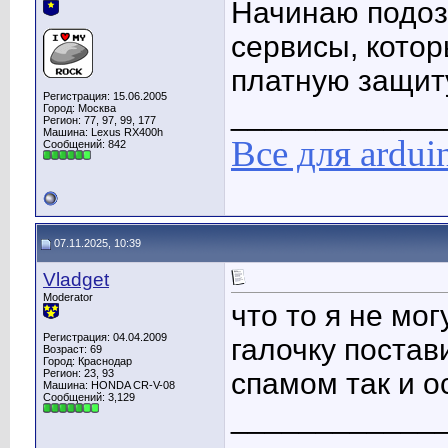
Начинаю подоз
сервисы, кото
платную защиту
Регистрация: 15.06.2005
____________
Город: Москва
Регион: 77, 97, 99, 177
Машина: Lexus RX400h
Все для ardui
Сообщений: 842
07.11.2025, 10:39
Vladget
Moderator
что то я не мог
Регистрация: 04.04.2009
галочку постави
Возраст: 69
Город: Краснодар
Регион: 23, 93
спамом так и о
Машина: HONDA CR-V-08
Сообщений: 3,129
____________