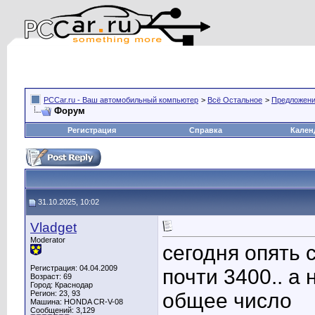
PCCar.ru - Ваш автомобильный компьютер
>
Всё Остальное
>
Предложени
Форум
Регистрация
Справка
Кален
31.10.2025, 10:02
Vladget
Moderator
сегодня опять 
Регистрация: 04.04.2009
почти 3400.. а
Возраст: 69
Город: Краснодар
Регион: 23, 93
общее число
Машина: HONDA CR-V-08
Сообщений: 3,129