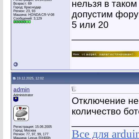
нельзя в таком
Возраст: 69
Город: Краснодар
Регион: 23, 93
допустим форум
Машина: HONDA CR-V-08
Сообщений: 3,129
5 или 20
____________
19.12.2025, 12:02
admin
Administrator
Отключение не 
количество бот
____________
Регистрация: 15.06.2005
Все для ardui
Город: Москва
Регион: 77, 97, 99, 177
Машина: Lexus RX400h