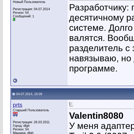
Новый Пользователь
Разработчику: 
Регистрация: 04.07.2014
Регион: 54
десятичному р
Сообщений: 1
системе. Долго
валятся. Вооб
разделитель с 
навязываю, но 
программе.
04.07.2014, 16:09
prts
Старший Пользователь
Valentin8080
Регистрация: 26.03.2011
У меня адапте
Город: dfgh
Регион: 54
Машина: dfgh