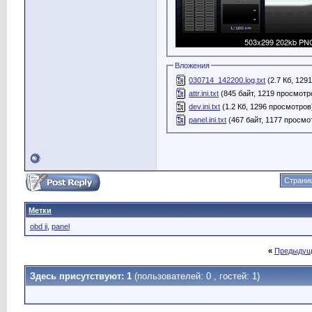
Вложения
030714_142200.log.txt
(2.7 Кб, 129
attr.ini.txt
(845 байт, 1219 просмотр
dev.ini.txt
(1.2 Кб, 1296 просмотров
panel.ini.txt
(467 байт, 1177 просмо
Страниц
Метки
obd ii
,
panel
«
Предыдущ
Здесь присутствуют: 1
(пользователей: 0 , гостей: 1)