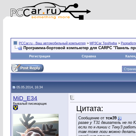
PCCar.ru - Ваш автомобильный компьютер
>
MP3Car ТехИнфа
>
Разработ
Программа-бортовой компьютер для CARPC "Панель пр
Регистрация
Справка
Кален
Страниц
05.05.2014, 16:34
MiD_E34
Бывалый писикарщик
Цитата:
Сообщение от
тсж39
разве у Т31 двигатель не по 
если по к-линии с Теку3 рабо
там тоже логи можно делать