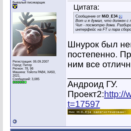
Бывалый писикарщик
Цитата:
Сообщение от
MiD_E34
Вот и я думал, что должен с п
Чип - посмотрю дома. Разбира
интерфейс на FT и пара сбор
Шнурок был не
постепенно. Пр
ним все отличн
Регистрация: 06.09.2007
Город: Питер
Регион: 78, 98
____________
Машина: Тойота РАВ4, ХА50,
2021.
Сообщений: 3,085
Андроид ГУ.
Проект2:
http:/
t=17597