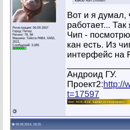
какой чип стоит
Вот и я думал,
работает... Так
Регистрация: 06.09.2007
Город: Питер
Чип - посмотрю
Регион: 78, 98
Машина: Тойота РАВ4, ХА50,
2021.
кан есть. Из ч
Сообщений: 3,085
интерфейс на F
____________
Андроид ГУ.
Проект2:
http:/
t=17597
05.05.2014, 18:25