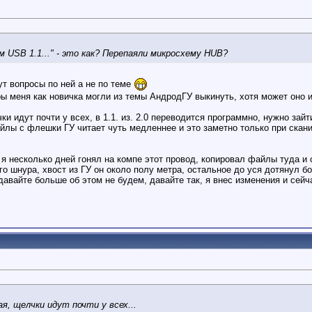
м USB 1.1..." - это как? Перепаяли микросхему HUB?
ут вопросы по ней а не по теме
ы меня как новичка могли из темы АндродГУ выкинуть, хотя может оно 
ки идут почти у всех, в 1.1. из. 2.0 переводится программно, нужно зайт
айлы с флешки ГУ читает чуть медленнее и это заметно только при скан
 я несколько дней гонял на компе этот провод, копировал файлы туда и о
го шнура, хвост из ГУ он около полу метра, остальное до уся дотянул б
давайте больше об этом не будем, давайте так, я внес изменения и сейч
ая, щелчки идут почти у всех...