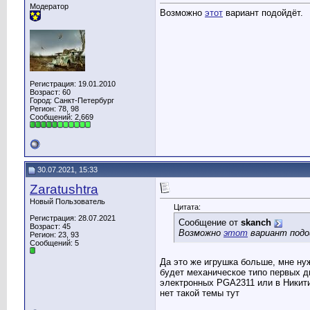
Модератор
Возможно
этот
вариант подойдёт.
Регистрация: 19.01.2010
Возраст: 60
Город: Санкт-Петербург
Регион: 78, 98
Сообщений: 2,669
30.07.2021, 15:33
Zaratushtra
Новый Пользователь
Цитата:
Регистрация: 28.07.2021
Сообщение от
skanch
Возраст: 45
Возможно
этот
вариант подо
Регион: 23, 93
Сообщений: 5
Да это же игрушка больше, мне ну
будет механическое типо первых дв
электронных PGA2311 или в Никитин
нет такой темы тут