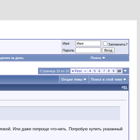
Имя
Запомнить?
Пароль
ения за день
Поиск
Страница 10 из 10
«
First
<
4
5
6
7
8
9
10
Опции темы
Поиск в этой теме
#
91
звязкой. Или даже попроще что-нить. Попробую купить указанный