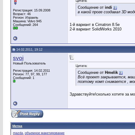
Цитата:
Сообщение от
indi
Регистрация: 15.09.2008
в какой проге создавал 3D мод
Возраст: 46
Регион: Израиль
Машина: Volvo 945
1-й вариант в Cimatron 8.5e
Сообщений: 264
2-й вариант SolidWorks 2010
14.02.2011, 19:12
svoi
Новый Пользователь
Цитата:
Регистрация: 14.02.2011
Сообщение от
Hmelik
Регион: 77, 97, 99, 177
Всё проект закрывается, маш
Сообщений: 1
поэтому комп снимается , мон
Здравствуйте!сколько хотите за м
Метки
mazda
,
объемное макетирование