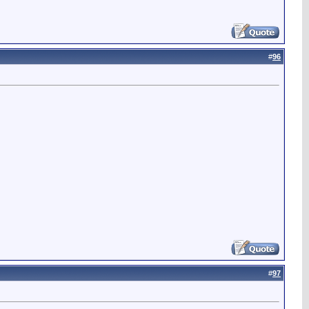
#
96
#
97