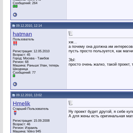
Сообщений: 264
09.12.2010, 12:14
hatman
Пользователь
хм...
а почему она должна им интересов
пусть просто пользуется, как магни
Регистрация: 12.05.2010
Возраст: 45
Город: Москва - Тамбов
ЗЫ:
Регион: 68
просто очень жалко, такой проект, такой мон
Машина: Раньше Улан, теперь
Шкодница
Сообщений: 77
09.12.2010, 13:02
Hmelik
Старший Пользователь
Ну проект будет другой, я себе куп
А для жены есть оригинальная магн
Регистрация: 15.09.2008
Возраст: 46
Регион: Израиль
Машина: Volvo 945