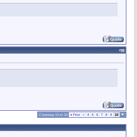
#
98
Страница 10 из 10
«
First
<
4
5
6
7
8
9
10