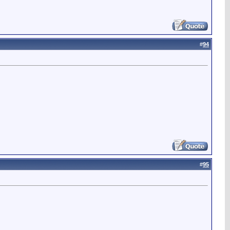
#
94
#
95