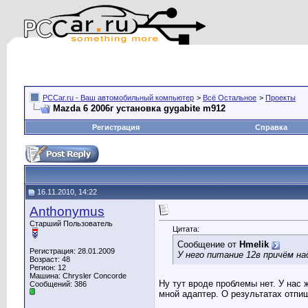
PCCar.ru - Ваш автомобильный компьютер
>
Всё Остальное
>
Проекты
Mazda 6 2006г установка gygabite m912
Регистрация
Справка
16.11.2010, 14:22
Anthonymus
Старший Пользователь
Цитата:
Сообщение от
Hmelik
Регистрация: 28.01.2009
У него питание 12в причём н
Возраст: 48
Регион: 12
Машина: Chrysler Concorde
Ну тут вроде проблемы нет. У нас 
Сообщений: 386
мной адаптер. О результатах отпишу