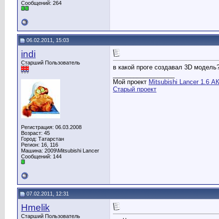
Сообщений: 264
06.02.2011, 15:03
indi
Старший Пользователь
в какой проге создавал 3D модель
__________________
Мой проект
Mitsubishi Lancer 1.6 А
Старый проект
Регистрация: 06.03.2008
Возраст: 45
Город: Татарстан
Регион: 16, 116
Машина: 2009\Mitsubishi Lancer
Сообщений: 144
07.02.2011, 12:31
Hmelik
Старший Пользователь