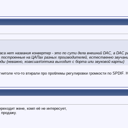
аса нет названия конвертер - это по сути дела внешний DAC, а DAC рас
 построенные на ЦАПах разных производителей, естественно звучание 
ды (неважно, коаксиал/оптика выходит с борта или звуковой карты)
агнитоле что-то втирали про проблемы регулировки громкости по SPDIF. Н
реходит жене, комп её не интересует,
 продажу.