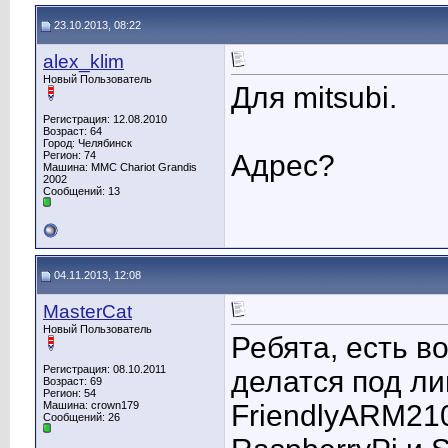
23.10.2013, 08:22
alex_klim
Новый Пользователь
Для mitsubi.
Регистрация: 12.08.2010
Возраст: 64
Город: Челябинск
Регион: 74
Адрес?
Машина: MMC Chariot Grandis
2002
Сообщений: 13
04.11.2013, 12:08
MasterCat
Новый Пользователь
Ребята, есть в
Регистрация: 08.10.2011
делатся под ли
Возраст: 69
Регион: 54
Машина: crown179
FriendlyARM210
Сообщений: 26