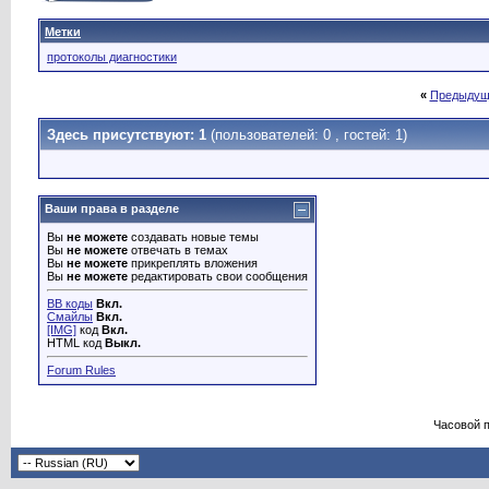
Метки
протоколы диагностики
«
Предыдущ
Здесь присутствуют: 1
(пользователей: 0 , гостей: 1)
Ваши права в разделе
Вы
не можете
создавать новые темы
Вы
не можете
отвечать в темах
Вы
не можете
прикреплять вложения
Вы
не можете
редактировать свои сообщения
BB коды
Вкл.
Смайлы
Вкл.
[IMG]
код
Вкл.
HTML код
Выкл.
Forum Rules
Часовой 