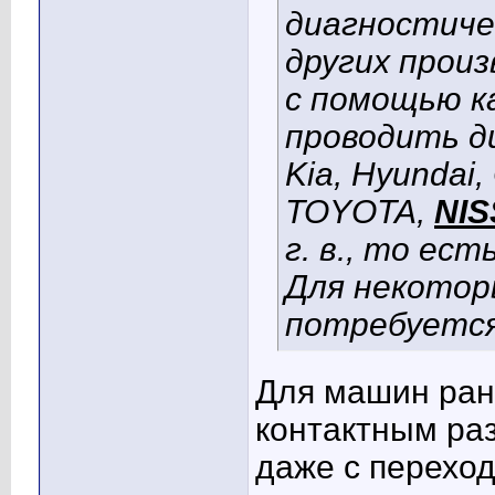
диагностиче
других прои
с помощью к
проводить д
Kia, Hyundai, 
TOYOTA,
NI
г. в., то ес
Для некотор
потребуется
Для машин ранн
контактным ра
даже с переход