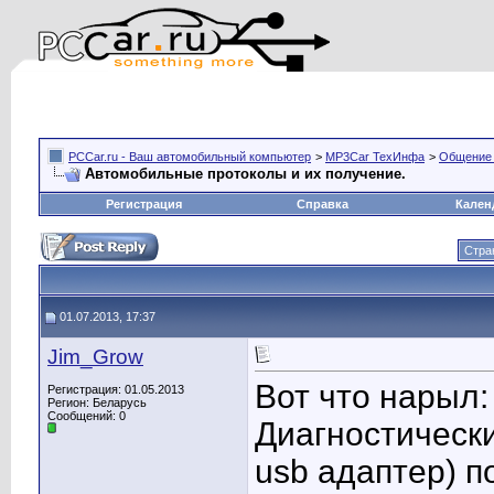
PCCar.ru - Ваш автомобильный компьютер
>
MP3Car ТехИнфа
>
Общение
Автомобильные протоколы и их получение.
Регистрация
Справка
Кален
Стра
01.07.2013, 17:37
Jim_Grow
Вот что нарыл:
Регистрация: 01.05.2013
Регион: Беларусь
Сообщений: 0
Диагностическ
usb адаптер) п