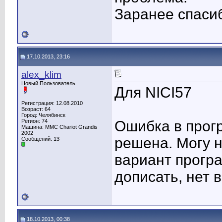
Заранее спасиб
17.10.2013, 23:16
alex_klim
Новый Пользователь
Для NICI57
Регистрация: 12.08.2010
Возраст: 64
Город: Челябинск
Регион: 74
Ошибка в прог
Машина: MMC Chariot Grandis
2002
решена. Могу 
Сообщений: 13
вариант прогр
дописать, нет 
18.10.2013, 00:38