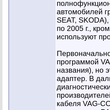
полнофункцион
автомобилей гр
SEAT, SKODA),
по 2005 г., кр
используют пр
Первоначально
программой VA
названия), но 
адаптер. В да
диагностическ
производителе
кабеля VAG-CO