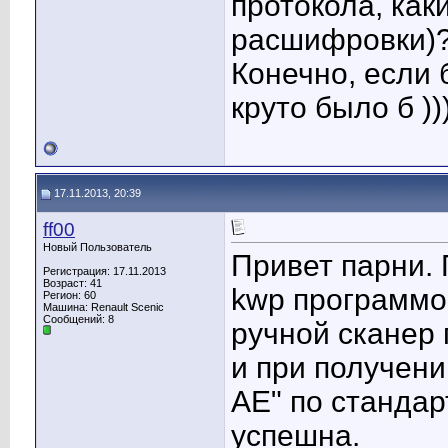
протокола, как
расшифровки)
Конечно, если 
круто было б )))
17.11.2013, 20:39
ff00
Новый Пользователь
Привет парни.
Регистрация: 17.11.2013
Возраст: 41
kwp программо
Регион: 60
Машина: Renault Scenic
Сообщений: 8
ручной сканер 
и при получени
AE" по стандар
успешна.