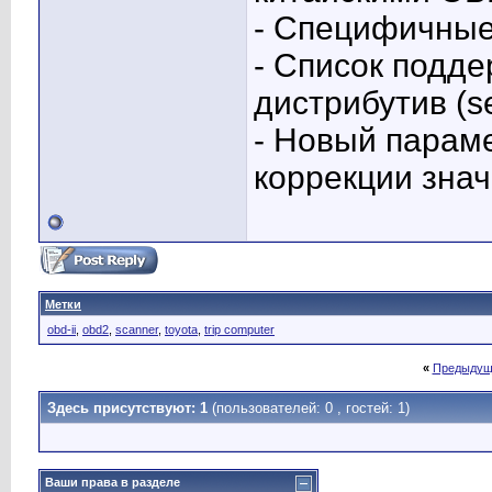
- Специфичные
- Список подд
дистрибутив (s
- Новый парам
коррекции знач
Метки
obd-ii
,
obd2
,
scanner
,
toyota
,
trip computer
«
Предыдущ
Здесь присутствуют: 1
(пользователей: 0 , гостей: 1)
Ваши права в разделе