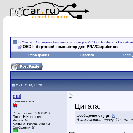
PCCar.ru - Ваш автомобильный компьютер
>
MP3Car ТехИнфа
>
Разработ
OBD-II бортовой компьютер для PNA/Carputer-ов
Регистрация
Справка
Кален
25.11.2010, 16:28
cail
Пользователь
Цитата:
Регистрация: 02.03.2010
Сообщение от
jigit
Город: Н.Новгород
А как скачать прогу. Ссылки
Регион: 52
Машина: Pontiac Vibe '03
Сообщений: 54