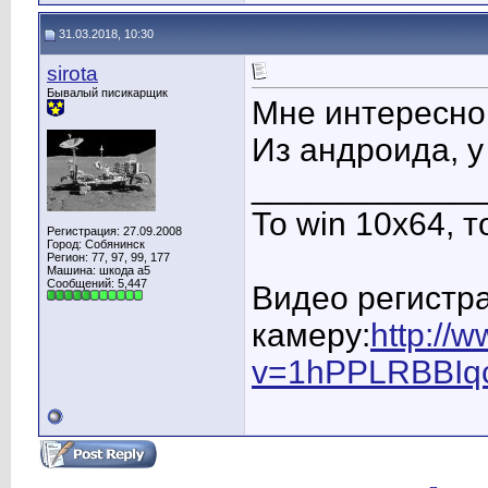
31.03.2018, 10:30
sirota
Бывалый писикарщик
Мне интересно,
Из андроида, у
____________
То win 10х64, т
Регистрация: 27.09.2008
Город: Собянинск
Регион: 77, 97, 99, 177
Машина: шкода а5
Сообщений: 5,447
Видео регистра
камеру:
http://
v=1hPPLRBBIq