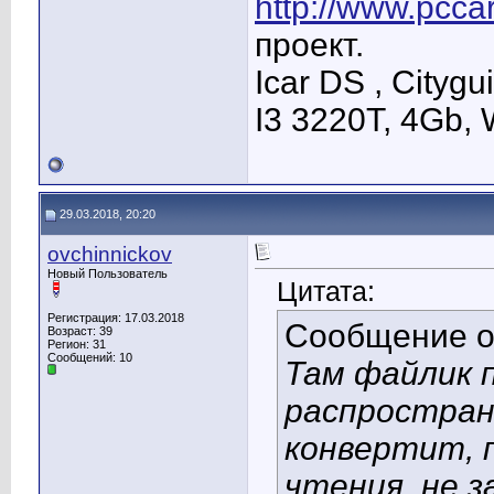
http://www.pcca
проект.
Icar DS , Cityg
I3 3220T, 4Gb,
29.03.2018, 20:20
ovchinnickov
Новый Пользователь
Цитата:
Регистрация: 17.03.2018
Сообщение 
Возраст: 39
Регион: 31
Сообщений: 10
Там файлик 
распростран
конвертит, 
чтения, не з