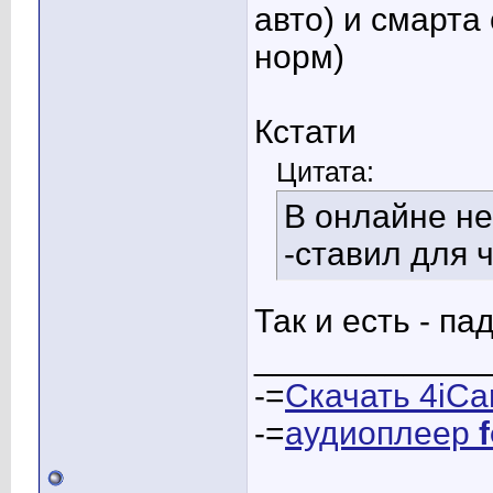
авто) и смарта
норм)
Кстати
Цитата:
В онлайне не
-ставил для 
Так и есть - па
____________
-=
Скачать 4iCa
-=
аудиоплеер