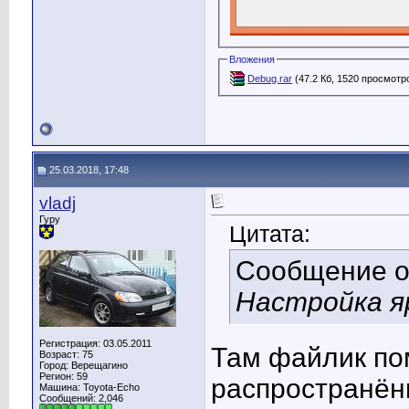
Вложения
Debug.rar
(47.2 Кб, 1520 просмотр
25.03.2018, 17:48
vladj
Гуру
Цитата:
Сообщение 
Настройка я
Регистрация: 03.05.2011
Там файлик пом
Возраст: 75
Город: Верещагино
Регион: 59
распространён
Машина: Toyota-Echo
Сообщений: 2,046