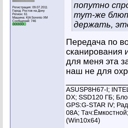
попутно спр
Регистрация: 09.07.2011
Город: Ростов на Дону
тут-же блют
Регион: 61
Машина: KIA Sorento XM
Сообщений: 746
держать, это
Передача по во
сканирования и
для меня эта з
наш не для ох
____________
ASUSP8H67-I; INTEL
DX; SSD120 ГБ; Блок
GPS:G-STAR IV; Рад
08A; Тач:Ёмкостной
(Win10x64)