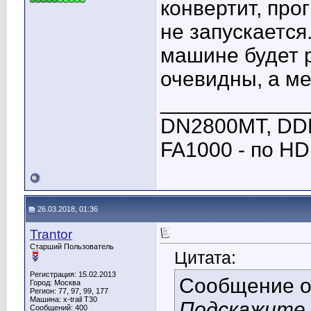
конвертит, про
не запускается
машине будет р
очевидны, а ме
____________
DN2800MT, DDR3
FA1000 - по HDM
26.03.2018, 01:36
Trantor
Старший Пользователь
Цитата:
Регистрация: 15.02.2013
Сообщение 
Город: Москва
Регион: 77, 97, 99, 177
Машина: x-trail T30
Подскажите 
Сообщений: 400