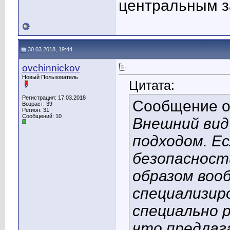
центральным з
30.03.2018, 19:44
ovchinnickov
Новый Пользователь
Цитата:
Регистрация: 17.03.2018
Сообщение 
Возраст: 39
Регион: 31
Сообщений: 10
Внешний вид
подходом. Е
безопасност
образом воо
специализир
специально 
что предлаг