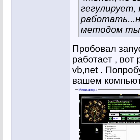
гегулирует,
работать...н
методом тык
Пробовал запу
работает , вот
vb,net . Попро
вашем компьют
Миниатюры