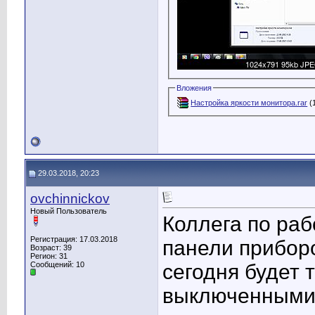
Вложения
Настройка яркости монитора.rar
(
29.03.2018, 20:23
ovchinnickov
Новый Пользователь
Коллега по ра
Регистрация: 17.03.2018
панели приборо
Возраст: 39
Регион: 31
Сообщений: 10
сегодня будет 
выключенными 