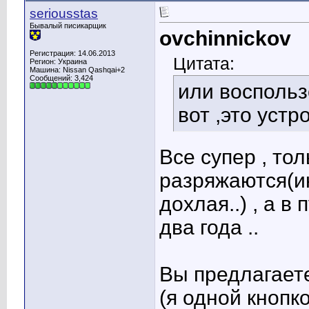
seriousstas
Бывалый писикарщик
ovchinnickov
Регистрация: 14.06.2013
Цитата:
Регион: Украина
Машина: Nissan Qashqai+2
Сообщений: 3,424
или воспольз
вот ,это устр
Все супер , то
разряжаются(ин
дохлая..) , а в
два года ..
Вы предлагает
(я одной кнопк