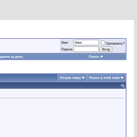
Имя
Запомнить?
Пароль
ения за день
Поиск
Опции темы
Поиск в этой теме
#
1