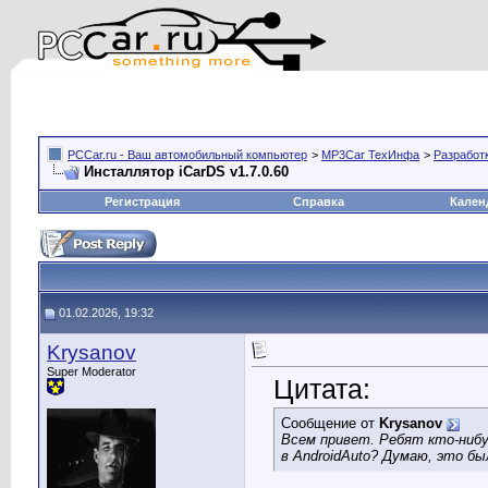
PCCar.ru - Ваш автомобильный компьютер
>
MP3Car ТехИнфа
>
Разработ
Инсталлятор iCarDS v1.7.0.60
Регистрация
Справка
Кален
01.02.2026, 19:32
Krysanov
Super Moderator
Цитата:
Сообщение от
Krysanov
Всем привет. Ребят кто-нибуд
в AndroidAuto? Думаю, это бы