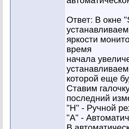
автоматическо
Ответ: В окне "
устанавливаем
яркости монитор
время
начала увеличен
устанавливаем
которой еще бу
Ставим галочку
последний изме
"H" - Ручной р
"A" - Автомати
В автоматичес