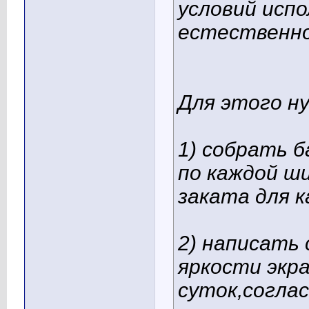
условий исп
естественн
Для этого н
1) собрать б
по каждой ш
заката для к
2) написать
яркости экр
суток,соглас