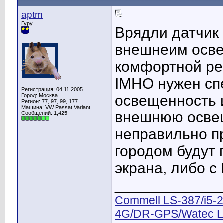
aptm
Гуру
Врядли датчик
внешнеим осве
комфортной ре
IMHO нужен сп
Регистрация: 04.11.2005
Город: Москва
освещенность 
Регион: 77, 97, 99, 177
Машина: VW Passat Variant
внешнюю освещ
Сообщений: 1,425
неправильно пр
городом будут
экрана, либо с
____________
Commell LS-387/i5-
4G/DR-GPS/Watec L