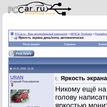
PCCar.ru - Ваш автомобильный компьютер
>
MP3Car ТехИнфа
>
Разработ
Яркость экрана день/ночь автоматически
Регистрация
Справка
Кален
29.01.2008, 16:26
URAN
Яркость экрана
Старший Пользователь
Никому ещё на 
голову написат
яркостью монит