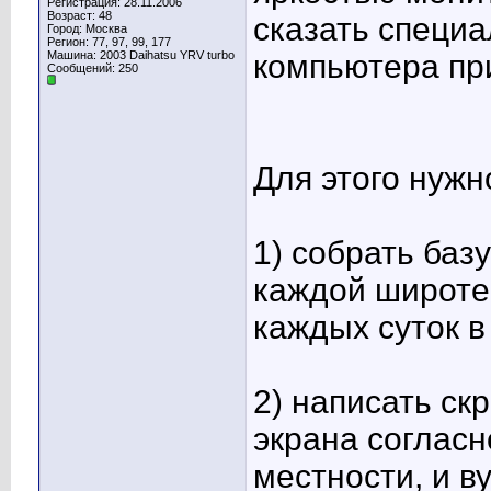
Регистрация: 28.11.2006
Возраст: 48
сказать специ
Город: Москва
Регион: 77, 97, 99, 177
Машина: 2003 Daihatsu YRV turbo
компьютера пр
Сообщений: 250
Для этого нужн
1) собрать баз
каждой широте,
каждых суток в 
2) написать ск
экрана согласн
местности, и в