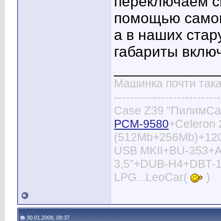
переключаем ск
помощью самоп
а в наших стар
габариты вклю
____________
Машинка почти така
---------------------------
Case Z39 "ПилимСа
PCM-9580
+Celeron 
(512Mb+256Mb)+120
USB MKII+BU-353+A
3,5"+DUB-H4+DBT-1
LPG...LeoCar(
)
30.01.2008, 08:37