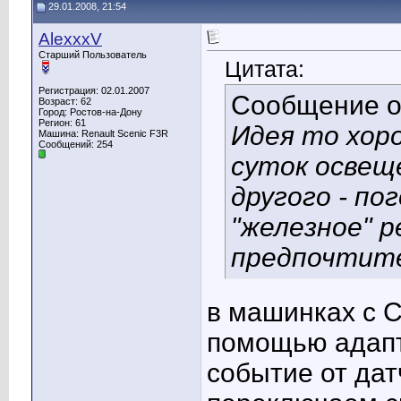
29.01.2008, 21:54
AlexxxV
Старший Пользователь
Цитата:
Регистрация: 02.01.2007
Сообщение 
Возраст: 62
Город: Ростов-на-Дону
Регион: 61
Идея то хор
Машина: Renault Scenic F3R
Сообщений: 254
суток освещ
другого - по
"железное" 
предпочтите
в машинках с C
помощью адап
событие от дат