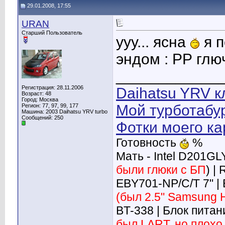
29.01.2008, 17:55
URAN
Старший Пользователь
ууу... ясна
я п
эндом : РР глюч
____________
Регистрация: 28.11.2006
Daihatsu YRV к
Возраст: 48
Город: Москва
Мой турботабу
Регион: 77, 97, 99, 177
Машина: 2003 Daihatsu YRV turbo
Сообщений: 250
Фотки моего ка
Готовность
%
Мать - Intel D201GL
были глюки с БП
) |
EBY701-NP/C/T 7" |
(был 2.5" Samsung 
BT-338 | Блок питан
был LART, но плохо 