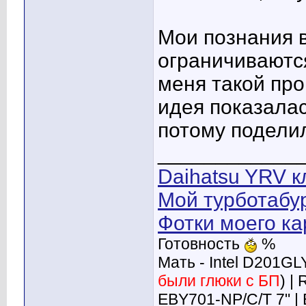
Мои познания 
ограничиваютс
меня такой про
идея показалас
потому подели
____________
Daihatsu YRV к
Мой турботабу
Фотки моего ка
Готовность
%
Мать - Intel D201GL
были глюки с БП
) |
EBY701-NP/C/T 7" |