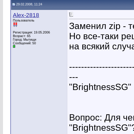
29.02.2008, 11:24
Alex-2818
Пользователь
Заменил zip - т
Регистрация: 19.05.2006
Но все-таки ре
Возраст: 65
Город: Мытищи
Сообщений: 50
на всякий слу
---------------------
---
"BrightnessSG"
Вопрос: Для ч
"BrightnessSG"