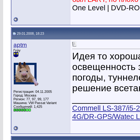
One Level | DVD-RO
29.01.2008, 18:23
aptm
Гуру
Идея то хороша
освещенность з
погоды, туннеле
решение всетак
Регистрация: 04.11.2005
Город: Москва
____________
Регион: 77, 97, 99, 177
Машина: VW Passat Variant
Commell LS-387/i5-
Сообщений: 1,425
4G/DR-GPS/Watec L