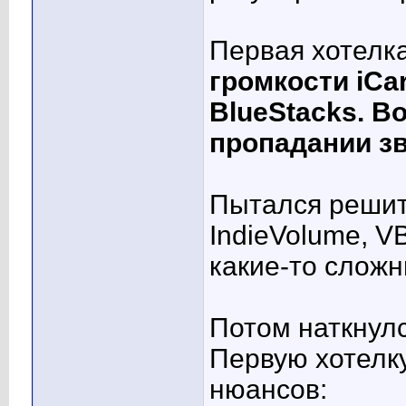
Первая хотелк
громкости iCa
BlueStacks. В
пропадании з
Пытался решит
IndieVolume, V
какие-то слож
Потом наткнул
Первую хотелку
нюансов: