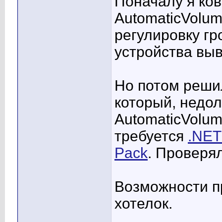
Поначалу я ко
AutomaticVolum
регулировку гр
устройства вывод
Но потом реши
который, недол
AutomaticVolum
требуется
.NET
Pack
. Проверял
Возможности п
хотелок.