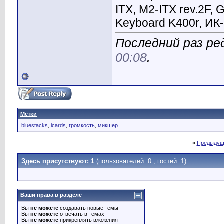
ITX, M2-ITX rev.2F, 
Keyboard K400r, ИК-
Последний раз ре
00:08
.
Метки
bluestacks
,
icards
,
громкость
,
микшер
«
Предыдущ
Здесь присутствуют: 1
(пользователей: 0 , гостей: 1)
Ваши права в разделе
Вы
не можете
создавать новые темы
Вы
не можете
отвечать в темах
Вы
не можете
прикреплять вложения