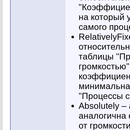
"Коэффициен
на который 
самого проц
RelativelyFi
относительн
таблицы "П
громкостью"
коэффициент
минимальная
"Процессы с
Absolutely –
аналогична 
от громкост