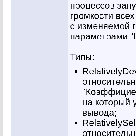
процессов зап
громкости всех
с изменяемой г
параметрами "К
Типы:
RelativelyDe
относительн
"Коэффициен
на который 
вывода;
RelativelySe
относительн