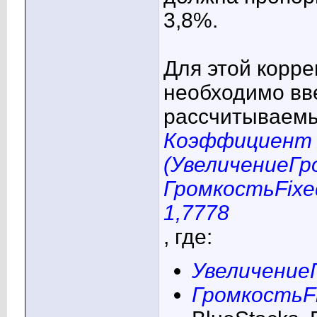
3,8%.
Для этой корре
необходимо вв
рассчитываем
Коэффициент
(УвеличениеГр
ГромкостьFixed)
1,7778
, где:
Увеличение
ГромкостьF