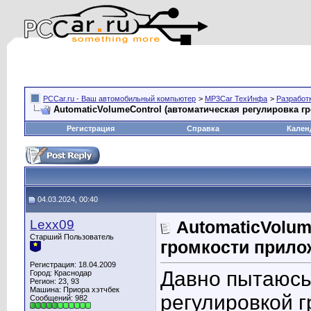
PCCar.ru - Ваш автомобильный компьютер
>
MP3Car ТехИнфа
>
Разработ
AutomaticVolumeControl (автоматическая регулировка г
Регистрация
Справка
Кален
04.03.2024, 00:40
Lexx09
AutomaticVolum
Старший Пользователь
громкости прило
Регистрация: 18.04.2009
Давно пытаюсь
Город: Краснодар
Регион: 23, 93
Машина: Приора хэтчбек
регулировкой г
Сообщений: 982