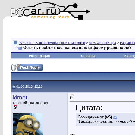
PCCar.ru - Ваш автомобильный компьютер
>
MP3Car ТехИнфа
>
Разработ
Объять необъятное, написать платформу реально ли?
Регистрация
Справка
Кален
01.06.2016, 12:18
kirnet
Старший Пользователь
Цитата:
Сообщение от
(vS)
йошкарала, это же не читабел