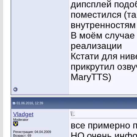
дипсплей подоб
поместился (т
внутренностям
В моём случае 
реализации
Кстати для нив
прикрутил озв
MaryTTS)
01.06.2016, 12:39
Vladget
Moderator
все примерно п
Регистрация: 04.04.2009
НО очень инфо
Возраст: 69