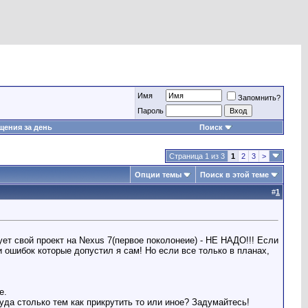
Имя
Запомнить?
Пароль
ения за день
Поиск
Страница 1 из 3
1
2
3
>
Опции темы
Поиск в этой теме
#
1
ет свой проект на Nexus 7(первое поколонеие) - НЕ НАДО!!! Если
 ошибок которые допустил я сам! Но если все только в планах,
е.
куда столько тем как прикрутить то или иное? Задумайтесь!