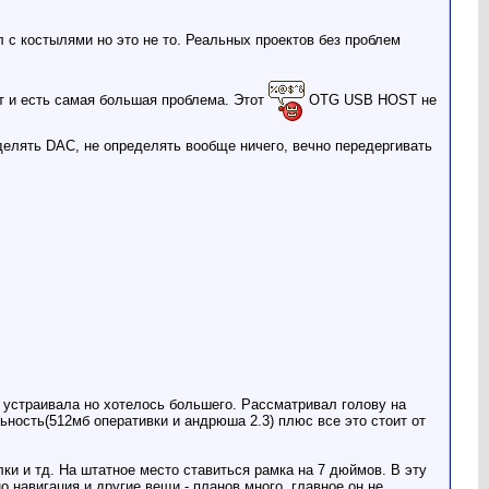
л с костылями но это не то. Реальных проектов без проблем
ут и есть самая большая проблема. Этот
OTG USB HOST не
елять DAC, не определять вообще ничего, вечно передергивать
 устраивала но хотелось большего. Рассматривал голову на
ьность(512мб оперативки и андрюша 2.3) плюс все это стоит от
ки и тд. На штатное место ставиться рамка на 7 дюймов. В эту
о,навигация и другие вещи - планов много, главное он не