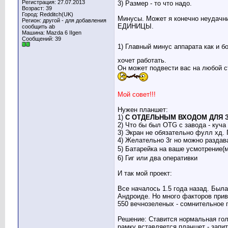
Регистрация: 27.07.2013
3) Размер - то что надо.
Возраст: 39
Город: Redditch(UK)
Минусы. Может я конечно неудачник
Регион: другой - для добавления
ЕДИНИЦЫ.
сообщить ab
Машина: Mazda 6 IIgen
Сообщений: 39
1) Главный минус аппарата как и 
хочет работать.
Он может подвести вас на любой с
Мой совет!!!
Нужен планшет:
1)
С ОТДЕЛЬНЫМ ВХОДОМ ДЛЯ З
2) Что бы был OTG с завода - куч
3) Экран не обязательно фулл хд.
4) Желательно 3г но можно раздав
5) Батарейка на ваше усмотрение(
6) Гиг или два оперативки
И так мой проект:
Все началось 1.5 года назад. Был
Андроиде. Но много факторов приве
550 вечнозеленых - сомнительное 
Решение: Ставится нормальная голо
рамку вставляется планшет - запит