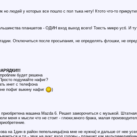
 но людей у которых все пошло с пол тыка нету! Ктото что-то прикрути
большинства планшетов - ОДИН вход выход всего! Тоесть микро усб. И т
тадии. Отключиться после просыпания, не определять флэшки, не опред
АРЯДКИ!!!
а проблем будет решена
 Просто подумайте нафиг?
ать инет с телефона
мне пофиг выкину нафиг
)
а приобретена машина Mazda 6. Решил заморочиться с музыкой. Штатная
ли меня к мысли что не стоит - глюки,много брака, малая производител
приобретение.
ва на 1дин в район пепельницы(она мне не нужна) и дальше от нее усел
ываеться и тд - звук на аукс вход головы - планшет как мультимедия(кин