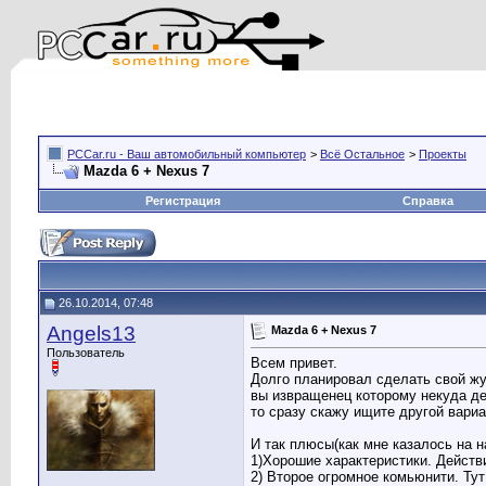
PCCar.ru - Ваш автомобильный компьютер
>
Всё Остальное
>
Проекты
Mazda 6 + Nexus 7
Регистрация
Справка
26.10.2014, 07:48
Angels13
Mazda 6 + Nexus 7
Пользователь
Всем привет.
Долго планировал сделать свой жур
вы извращенец которому некуда де
то сразу скажу ищите другой вариа
И так плюсы(как мне казалось на н
1)Хорошие характеристики. Действ
2) Второе огромное комьюнити. Тут