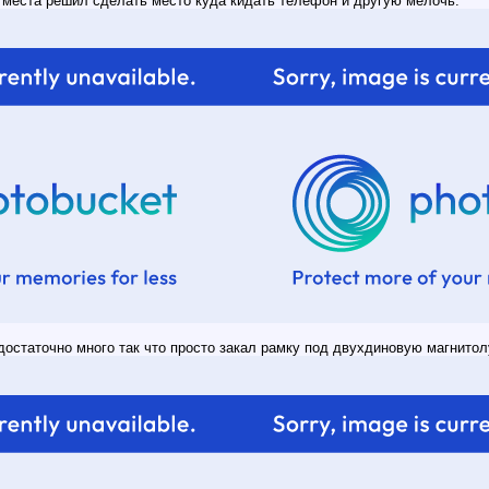
 места решил сделать место куда кидать телефон и другую мелочь.
достаточно много так что просто закал рамку под двухдиновую магнитол