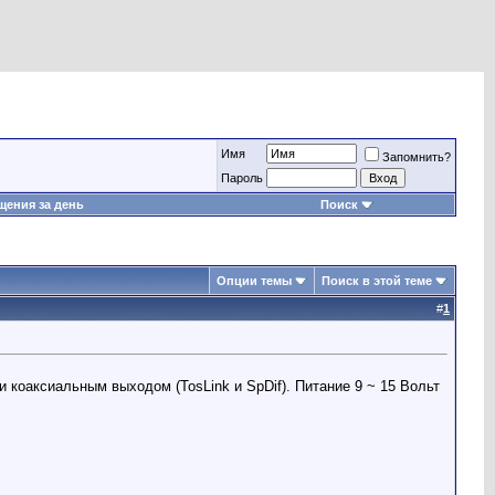
Имя
Запомнить?
Пароль
ения за день
Поиск
Опции темы
Поиск в этой теме
#
1
 коаксиальным выходом (TosLink и SpDif). Питание 9 ~ 15 Вольт