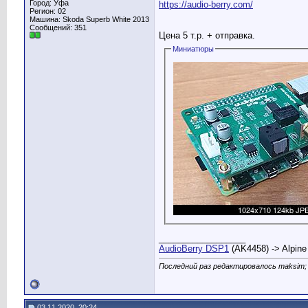
Город: Уфа
https://audio-berry.com/
Регион: 02
Машина: Skoda Superb White 2013
Сообщений: 351
Цена 5 т.р. + отправка.
Миниатюры
__________________
AudioBerry DSP1
(AK4458) -> Alpine
Последний раз редактировалось maksim; 
03.11.2020, 20:24