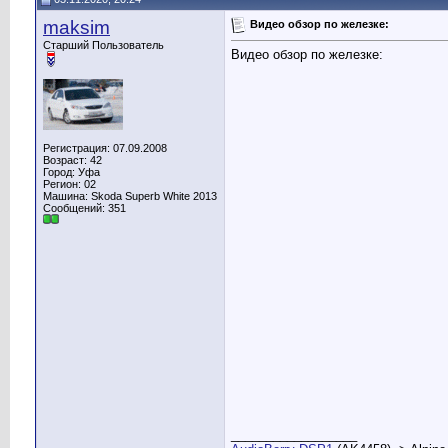
maksim
Видео обзор по железке:
Старший Пользователь
Видео обзор по железке:
Регистрация: 07.09.2008
Возраст: 42
Город: Уфа
Регион: 02
Машина: Skoda Superb White 2013
Сообщений: 351
__________________