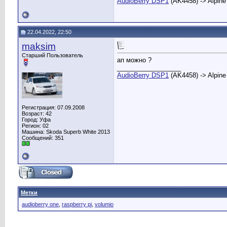
AudioBerry DSP1
(AK4458) -> Alpine
22.04.2022, 22:50
maksim
Старший Пользователь
ап можно ?
__________________
AudioBerry DSP1
(AK4458) -> Alpine
Регистрация: 07.09.2008
Возраст: 42
Город: Уфа
Регион: 02
Машина: Skoda Superb White 2013
Сообщений: 351
Метки
audioberry one
,
raspberry pi
,
volumio