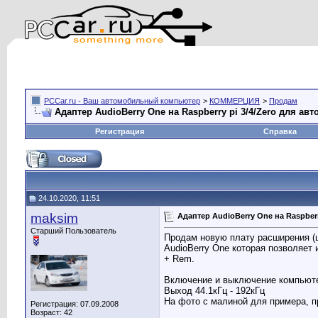
PCCar.ru - Ваш автомобильный компьютер
>
КОММЕРЦИЯ
>
Продам
Адаптер AudioBerry One на Raspberry pi 3/4/Zero для ав
Регистрация
Справка
24.10.2020, 11:51
maksim
Адаптер AudioBerry One на Raspberr
Старший Пользователь
Продам новую плату расширения (ш
AudioBerry One которая позволяет 
+ Rem.
Включение и выключение компьюте
Выход 44.1кГц - 192кГц
На фото с малиной для примера, п
Регистрация: 07.09.2008
Возраст: 42