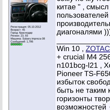
китае " , смыс
пользователей ,
производитель
Регистрация: 05.10.2012
диагоналями ))
Возраст: 45
Город: Краснодар
Регион: 23, 93
____________
Машина: Subaru impreza 08
Сообщений: 1,786
Win 10 ,
ZOTAC 
+ crucial M4 25
n101bcg-l21 , 
Pioneer TS-F65
избыток свобо
быть не таким 
горизонты твор
возможностей