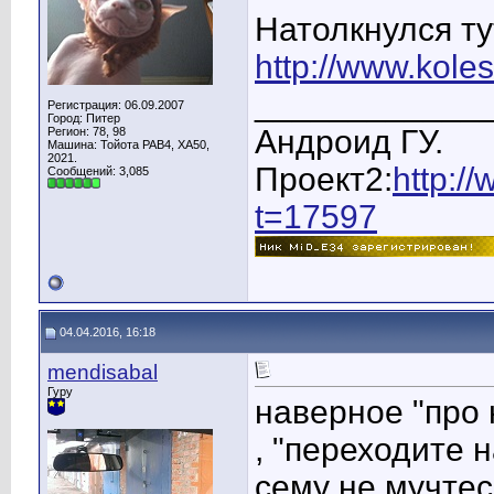
Натолкнулся ту
http://www.koles
____________
Регистрация: 06.09.2007
Город: Питер
Андроид ГУ.
Регион: 78, 98
Машина: Тойота РАВ4, ХА50,
2021.
Проект2:
http:/
Сообщений: 3,085
t=17597
04.04.2016, 16:18
mendisabal
Гуру
наверное "про 
, "переходите н
сему не мучтес