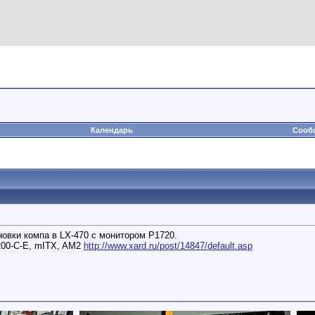
Календарь
Сообщ
новки компа в LX-470 с монитором Р1720.
200-C-E, mITX, AM2
http://www.xard.ru/post/14847/default.asp