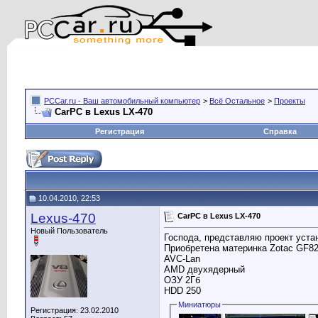
PCCar.ru - Ваш автомобильный компьютер
>
Всё Остальное
>
Проекты
CarPC в Lexus LX-470
Регистрация
Справка
10.04.2010, 22:53
Lexus-470
CarPC в Lexus LX-470
Новый Пользователь
Господа, представляю проект уста
Приобретена материнка Zotac GF8
AVC-Lan
AMD двухядерный
ОЗУ 2Гб
HDD 250
Миниатюры
Регистрация: 23.02.2010