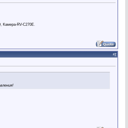
29, Камера-RV-C270E.
#
7
вления!