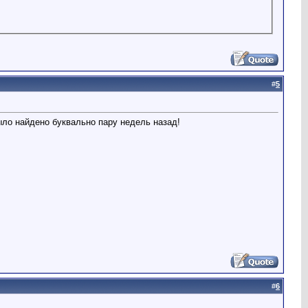
#
5
ыло найдено буквально пару недель назад!
#
6