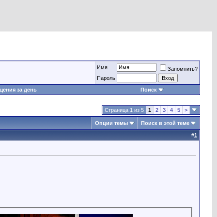
Имя
Запомнить?
Пароль
ения за день
Поиск
Страница 1 из 5
1
2
3
4
5
>
Опции темы
Поиск в этой теме
#
1