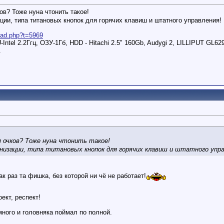
в? Тоже нуна чтонить такое!
и, типа титановых кнопок для горячих клавиш и штатного управления!
read.php?t=5969
ntel 2.2Ггц, ОЗУ-1Гб, HDD - Hitachi 2.5" 160Gb, Audygi 2, LILLIPUT GL6
.
 очков? Тоже нуна чтонить такое!
изации, типа титановых кнопок для горячих клавиш и штатного упра
ак раз та фишка, без которой ни чё не работает!
ект, респект!
много и головняка поймал по полной.