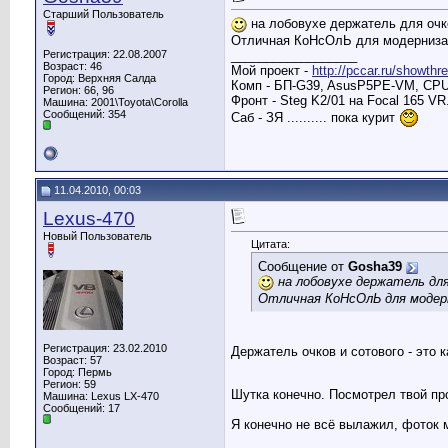
Старший Пользователь
на лобовухе держатель для очко
Отличная КоНсОлЬ для модернизаци
__________________
Регистрация: 22.08.2007
Возраст: 46
Мой проект -
http://pccar.ru/showth
Город: Верхняя Салда
Комп - БП-G39, AsusP5PE-VM, CPU-I
Регион: 66, 96
Фронт - Steg K2/01 на Focal 165 VR
Машина: 2001\Toyota\Corolla
Сообщений: 354
Саб - ЗЯ .......... пока курит
11.04.2010, 00:03
Lexus-470
Новый Пользователь
Цитата:
Сообщение от
Gosha39
на лобовухе держатель для
Отличная КоНсОлЬ для модерн
Регистрация: 23.02.2010
Держатель очков и сотового - это к
Возраст: 57
Город: Пермь
Регион: 59
Шутка конечно. Посмотрел твой про
Машина: Lexus LX-470
Сообщений: 17
Я конечно не всё вылажил, фоток 