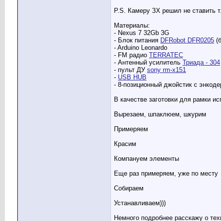
P.S. Камеру ЗХ решил не ставить т
Материалы:
- Nexus 7 32Gb 3G
- Блок питания
DFRobot DFR0205
(б
- Arduino Leonardo
- FM радио
TERRATEC
- Антенный усилитель
Триада - 304
- пульт ДУ
sony rm-x151
-
USB HUB
- 8-позиционный джойстик с энкод
В качестве заготовки для рамки и
Вырезаем, шпаклюем, шкурим
Примеряем
Красим
Компануем элементы
Еще раз примеряем, уже по месту
Собираем
Устанавливаем)))
Немного подробнее расскажу о тех