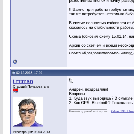
резестивных кнопок и начну развод
!!!Важно, для работы требуется м
так же потребуется несколько библ
В скетче полностью избавился от б
сказалось на стабильности работы
Схема (обновил схему 15.01.14, н
Архив со скетчем и всеми необхо
Последний раз редактировалось Andrey_6
02.12.2013, 17:29
timtman
Старший Пользователь
Андрей, поздравляю!
Вопросы:
1. Куда звук выводишь? В смысле 
2. Как GPS, Bluetooth? Показалось
__________________
Ровной дороги! мой проект:
X-Trail T30 + Ne
Регистрация: 05.04.2013