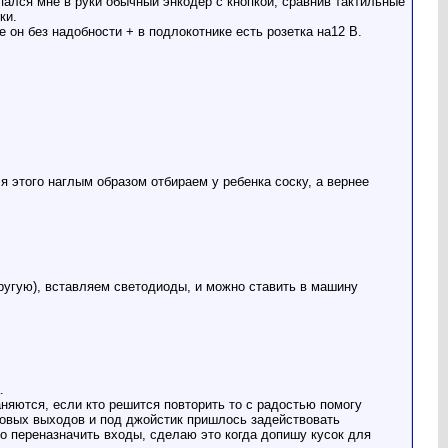
пался мне в руки обычный энкодер с кнопкой, сравнив тактильные
ки.
 он без надобности + в подлокотнике есть розетка на12 В.
ля этого наглым образом отбираем у ребенка соску, а вернее
ругую), вставляем светодиоды, и можно ставить в машину
.
няются, если кто решится повторить то с радостью помогу
фровых выходов и под джойстик пришлось задействовать
то переназначить входы, сделаю это когда допишу кусок для