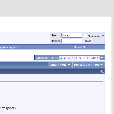
Имя
Запомнить?
Пароль
ения за день
Поиск
Страница 1 из 10
1
2
3
4
5
6
7
>
Last
»
Опции темы
Поиск в этой теме
#
1
 от дороги.