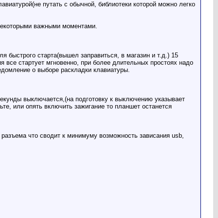
авиатурой(не путать с обычной, библиотеки которой можно легко
 некоторыми важными моментами.
 быстрого старта(вышел заправиться, в магазин и т.д.) 15
я все стартует мгновенно, при более длительных простоях надо
ведомление о выборе раскладки клавиатуры.
секунды выключается,(на подготовку к выключению указывает
ьте, или опять включить зажигание то планшет останется
е разъема что сводит к минимуму возможность зависания usb,