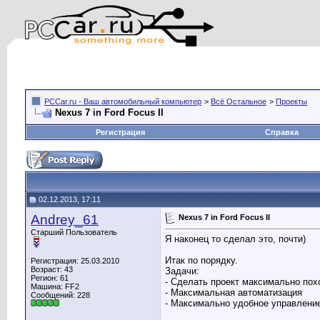
PCCar.ru - Ваш автомобильный компьютер
>
Всё Остальное
>
Проекты
Nexus 7 in Ford Focus II
Регистрация
Справка
02.12.2013, 17:11
Andrey_61
Nexus 7 in Ford Focus II
Старший Пользователь
Я наконец то сделал это, почти)
Итак по порядку.
Регистрация: 25.03.2010
Возраст: 43
Задачи:
Регион: 61
- Сделать проект максимально по
Машина: FF2
- Максимальная автоматизация
Сообщений: 228
- Максимально удобное управление