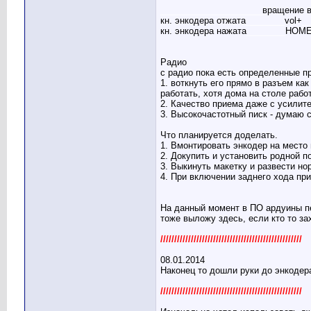
_____________________
вращение 
кн. энкодера отжата
________
vol+
_
кн. энкодера нажата
________
HOM
Радио
с радио пока есть определенные 
1. воткнуть его прямо в разъем ка
работать, хотя дома на столе рабо
2. Качество приема даже с усилите
3. Высокочастотный писк - думаю 
Что планируется доделать.
1. Вмонтировать энкодер на место 
2. Докупить и установить родной 
3. Выкинуть макетку и развести но
4. При включении заднего хода при
На данный момент в ПО ардуины пе
тоже выложу здесь, если кто то зах
///////////////////////////////////////////////////
08.01.2014
Наконец то дошли руки до энкодер
///////////////////////////////////////////////////