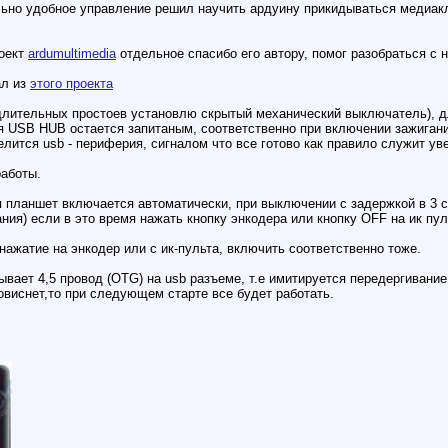
льно удобное управление решил научить ардуину прикидываться медиакл
роект
ardumultimedia
отдельное спасибо его автору, помог разобраться с
ал из
этого проекта
лительных простоев установлю скрытый механический выключатель), для
 USB HUB остается запитаным, соответственно при включении зажигани
елится usb - периферия, сигналом что все готово как правило служит у
работы.
я планшет включается автоматически, при выключении с задержкой в 3 
ия) если в это время нажать кнопку энкодера или кнопку OFF на ик пул
ажатие на энкодер или с ик-пульта, включить соответственно тоже.
ывает 4,5 провод (OTG) на usb разъеме, т.е имитируется передергивани
овиснет,то при следующем старте все будет работать.