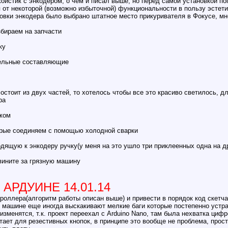
ойстик с энкодером, о чем и писал выше, но перед самой установкой по
от некоторой (возможно избыточной) функциональности в пользу эстети
овки энкодера было выбрано штатное место прикуривателя в Фокусе, мне
збираем на запчасти
ку
дельные составляющие
состоит из двух частей, то хотелось чтобы все это красиво светилось, д
ра
ожом
торые соединяем с помощью холодной сварки
одящую к энкодеру ручку(у меня на это ушло три приклеенных одна на д
звините за грязную машину
АРДУИНЕ 14.01.14
роллера(алгоритм работы описан выше) и привести в порядок код скетча
 в машине еще иногда выскакивают мелкие баги которые постепенно устра
изменятся, т.к. проект переехал с Arduino Nano, там была нехватка ци
тает для резестивных кнопок, в принципе это вообще не проблема, прос