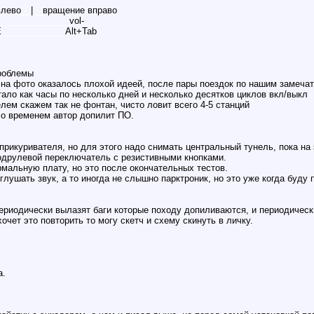
влево
__
|
__
вращение вправо
_______________
vol-
E
_____________
Alt+Tab
проблемы
к на фото оказалось плохой идеей, после пары поездок по нашим замеча
тало как часы по несколько дней и несколько десятков циклов вкл/выкл
лем скажем так не фонтан, чисто ловит всего 4-5 станций
со временем автор допилит ПО.
прикуривателя, но для этого надо снимать центральный тунель, пока на 
подрулевой переключатель с резистивными кнопками.
рмальную плату, но это после окончательных тестов.
глушать звук, а то иногда не слышно парктроник, но это уже когда буду 
риодически вылазят баги которые походу допиливаются, и периодически
очет это повторить то могу скетч и схему скинуть в личку.
а.