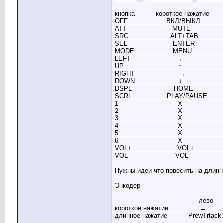
кнопка
______
короткое нажатие
____
OFF
___________
ВКЛ/ВЫКЛ
______
ATT
_____________
MUTE
_________
SRC
____________
ALT+TAB
_______
SEL
_____________
ENTER
________
MODE
___________
MENU
_________
LEFT
_____________
←
__________
UP
_______________
↑
___________
RIGHT
____________
→
__________
DOWN
____________
↓
___________
DSPL
____________
HOME
________
SCRL
__________
PLAY/PAUSE
____
1
_________________
X
___________
2
_________________
X
___________
3
_________________
X
___________
4
_________________
X
___________
5
_________________
X
___________
6
_________________
X
___________
VOL+
_____________
VOL+
________
VOL-
_____________
VOL-
_________
Нужны идеи что повесить на длинн
Энкодер
________________________
лево
__
короткое нажатие
_________
←
____
длинное нажатие
______
PrewTrtack