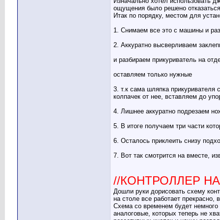
Изначально хотел использовать дж
ощущения было решено отказаться 
Итак по порядку, местом для устан
1. Снимаем все это с машины и ра
2. Аккуратно высверливаем заклеп
и разбираем прикуриватель на от
оставляем только нужные
3. т.к сама шляпка прикуривателя 
колпачек от нее, вставляем до упо
4. Лишнее аккуратно подрезаем н
5. В итоге получаем три части ко
6. Осталось приклеить снизу подх
7. Вот так смотрится на вместе, и
//КОНТРОЛЛЕР НА 
Дошли руки дорисовать схему конт
на столе все работает прекрасно,
Схема со временем будет немного 
аналоговые, которых теперь не хва