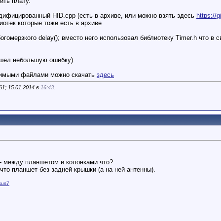
ить плату.
одифицированный HID.cpp (есть в архиве, или можно взять здесь
https://
иотек которые тоже есть в архиве
огомерзкого delay(); вместо него использовал библиотеку Timer.h что в
.
ашел небольшую ошибку)
димыми файлами можно скачать
здесь
1; 15.01.2014 в
16:43
.
- между планшетом и колонками что?
 что планшет без задней крышки (а на ней антенны).
xus7