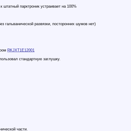
.к штатный парктроник устраивает на 100%
ез гальванической развязки, посторонних шумов нет)
ером
RKJXT1E12001
спользовал стандартную заглушку.
нической части.