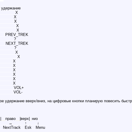
удержание
________
X
_______
X
_______
X
________
X
________
X
___
PREV_TREK
_______
?
___
NEXT_TREK
_______
?
________
X
_________
X
_______
X
_______
X
_______
X
_______
X
_______
X
_______
X
_______
VOL+
_______
VOL-
ое удержание вверх/вниз, на цифровые кнопки планирую повесить быст
_
|
__
право
__
|верх|
_
низ
_____
→
______
↑
_____
↓
__
NextTrack
__
Esk
__
Menu