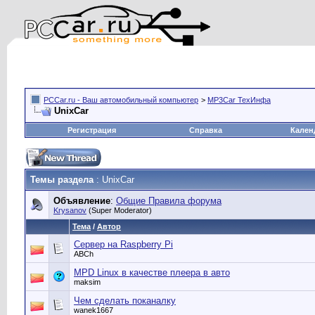
PCCar.ru - Ваш автомобильный компьютер
>
MP3Car ТехИнфа
UnixCar
Регистрация
Справка
Кален
Темы раздела
: UnixCar
Объявление
:
Общие Правила форума
Krysanov
(Super Moderator)
Тема
/
Автор
Сервер на Raspberry Pi
ABCh
MPD Linux в качестве плеера в авто
maksim
Чем сделать поканалку
wanek1667