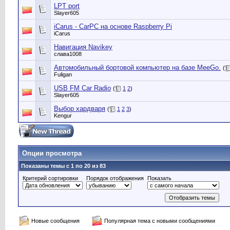
LPT port
Slayer605
iCarus - CarPC на основе Raspberry Pi
iCarus
Навигация Navikey
слава1008
Автомобильный бортовой компьютер на базе MeeGo.
(
Fuligan
USB FM Car Radio
(
1
2
)
Slayer605
Выбор хардваря
(
1
2
3
)
Kengur
Опции просмотра
Показаны темы с 1 по 20 из 83
Критерий сортировки
Порядок отображения
Показать
Новые сообщения
Популярная тема с новыми сообщениями