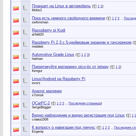
Планшет на Linux в автомобиль
(
1
2
)
Mobs2
Пока есть немного свободного времени
(
1
2
3
...
Послед
swforeman
Rasspberry pi Kodi
arfald20
Raspberry Pi 2,3 с 5-дюймовым экраном и тачскрином
(
mebitek
Automotive Grade Linux
(
1
2
3
)
hatman
Покритикуйте материнку pico-itx от jetway
(
1
2
)
Kengur
Linux/Android на Raspberry Pi
evors
Аналог малинки
x7omsk
QCarPC-2
(
1
2
3
...
Последняя страница
)
SergeBegger
Видео наблюдение и видео регистрация под Linux
(
1
слава1008
К вопросу о навигации под линукс
(
1
2
3
...
Последняя ст
Evgeniy