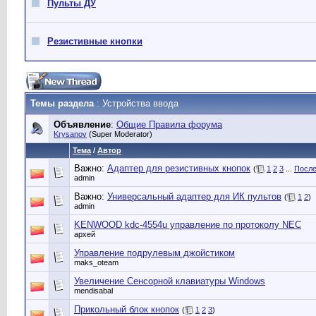
Пульты ДУ
Резистивные кнопки
Темы раздела
: Устройства ввода
Объявление
:
Общие Правила форума
Krysanov
(Super Moderator)
Тема
/
Автор
Важно:
Адаптер для резистивных кнопок
(
1
2
3
...
После
admin
Важно:
Универсальный адаптер для ИК пультов
(
1
2
)
admin
KENWOOD kdc-4554u управление по протоколу NEC
архей
Управление подрулевым джойстиком
maks_oteam
Увеличение Сенсорной клавиатуры Windows
mendisabal
Прикольный блок кнопок
(
1
2
3
)